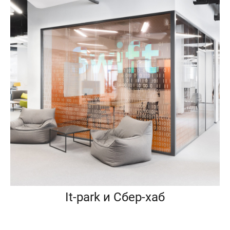
It-park и Сбер-хаб