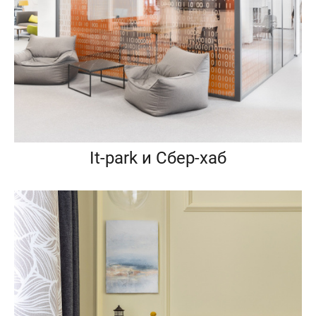
It-park и Сбер-хаб